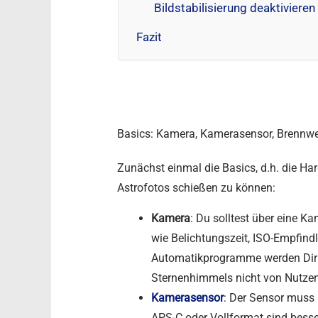
Bildstabilisierung deaktivieren
Fazit
Basics: Kamera, Kamerasensor, Brennw
Zunächst einmal die Basics, d.h. die H
Astrofotos schießen zu können:
Kamera
: Du solltest über eine K
wie Belichtungszeit, ISO-Empfindl
Automatikprogramme werden Dir b
Sternenhimmels nicht von Nutzen
Kamerasensor
: Der Sensor muss
APS-C oder Vollformat sind besse