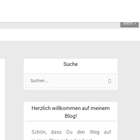
Mehr »
Suche
S
u
c
h
Herzlich willkommen auf meinem
e
Blog!
n
n
Schön, dass Du den Weg auf
a