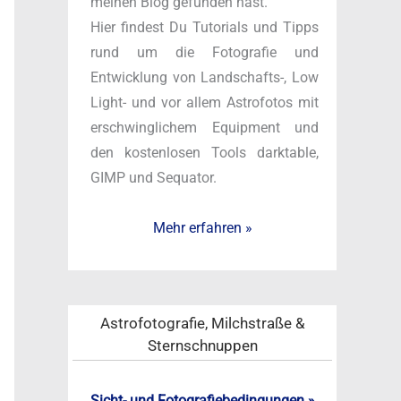
meinen Blog gefunden hast.
c
Hier findest Du Tutorials und Tipps
h
rund um die Fotografie und
:
Entwicklung von Landschafts-, Low
Light- und vor allem Astrofotos mit
erschwinglichem Equipment und
den kostenlosen Tools darktable,
GIMP und Sequator.
Mehr erfahren »
Astrofotografie, Milchstraße &
Sternschnuppen
Sicht- und Fotografiebedingungen »