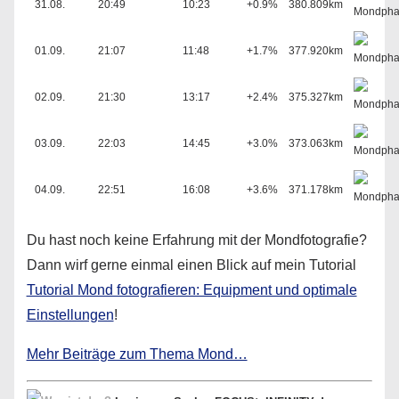
31.08.
20:49
10:23
+0.9%
380.809km
01.09.
21:07
11:48
+1.7%
377.920km
02.09.
21:30
13:17
+2.4%
375.327km
03.09.
22:03
14:45
+3.0%
373.063km
04.09.
22:51
16:08
+3.6%
371.178km
Du hast noch keine Erfahrung mit der Mondfotografie?
Dann wirf gerne einmal einen Blick auf mein Tutorial
Tutorial Mond fotografieren: Equipment und optimale
Einstellungen
!
Mehr Beiträge zum Thema Mond…