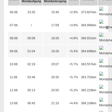
06.08.
23:35
15:40
+2.9%
373.607km
07.08.
/
17:09
+3.9%
369.996km
08.08.
00:08
18:26
+4.8%
366.931km
09.08.
01:04
19:26
+5.4%
364.698km
10.08.
02:19
20:07
+5.7%
363.557km
11.08.
03:46
20:35
+5.7%
363.702km
12.08.
05:13
20:55
+5.2%
365.229km
13.08.
06:45
21:10
+4.4%
368.109km