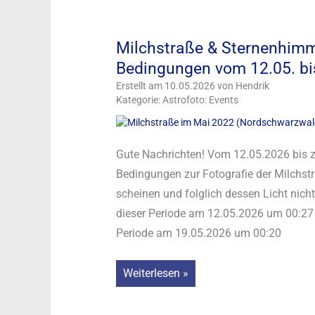
Farbtemperatur
als
Milchstraße & Sternenhimme
Schlüssel
Bedingungen vom 12.05. b
für
optimale
Erstellt am 10.05.2026 von Hendrik
Kategorie: Astrofoto: Events
Astrofotos
Gute Nachrichten! Vom 12.05.2026 bis 
Bedingungen zur Fotografie der Milchstr
scheinen und folglich dessen Licht nic
dieser Periode am 12.05.2026 um 00:27 
Periode am 19.05.2026 um 00:20
Milchstraße
Weiterlesen »
&
Sternenhimmel