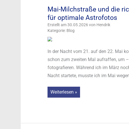
vom
Mai-Milchstraße und die ri
10.06.
für optimale Astrofotos
bis
zum
Erstellt am 30.05.2026 von Hendrik
Kategorie: Blog
20.06.2026
In der Nacht vom 21. auf den 22. Mai ko
schon zum zweiten Mal aufraffen, um – 
fotografieren. Während ich im März noc
Nacht startete, musste ich im Mai wege
Mai-
Weiterlesen »
Milchstraße
und
die
richtige