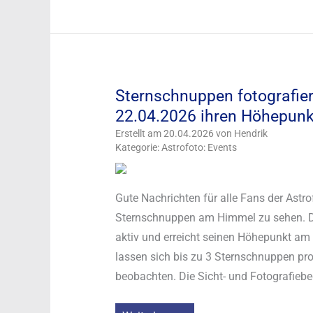
fotografieren:
Ideale
Bedingungen
vom
Sternschnuppen fotografier
12.05.
22.04.2026 ihren Höhepunk
bis
zum
Erstellt am 20.04.2026 von Hendrik
Kategorie: Astrofoto: Events
19.05.2026
Gute Nachrichten für alle Fans der Astro
Sternschnuppen am Himmel zu sehen. De
aktiv und erreicht seinen Höhepunkt am
lassen sich bis zu 3 Sternschnuppen p
beobachten. Die Sicht- und Fotografieb