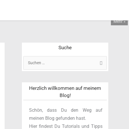
Mehr »
Suche
S
u
c
h
Herzlich willkommen auf meinem
e
Blog!
n
n
Schön, dass Du den Weg auf
a
meinen Blog gefunden hast.
c
Hier findest Du Tutorials und Tipps