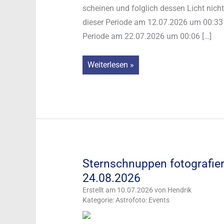
scheinen und folglich dessen Licht nic
dieser Periode am 12.07.2026 um 00:33 
Periode am 22.07.2026 um 00:06 […]
Milchstraße
Weiterlesen »
&
Sternenhimmel
fotografieren:
Ideale
Bedingungen
vom
Sternschnuppen fotografie
12.07.
24.08.2026
bis
zum
Erstellt am 10.07.2026 von Hendrik
Kategorie: Astrofoto: Events
22.07.2026