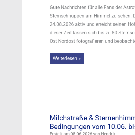
Gute Nachrichten für alle Fans der Astr
Sternschnuppen am Himmel zu sehen. De
24.08.2026 aktiv und erreicht seinen 
dieser Zeit lassen sich bis zu 80 Ster
Ost Nordost fotografieren und beobacht
Sternschnuppen
Weiterlesen »
fotografieren:
Perseiden
vom
17.07.
bis
zum
Milchstraße & Sternenhimme
24.08.2026
Bedingungen vom 10.06. b
Erstellt am 08.06.2026 von Hendrik