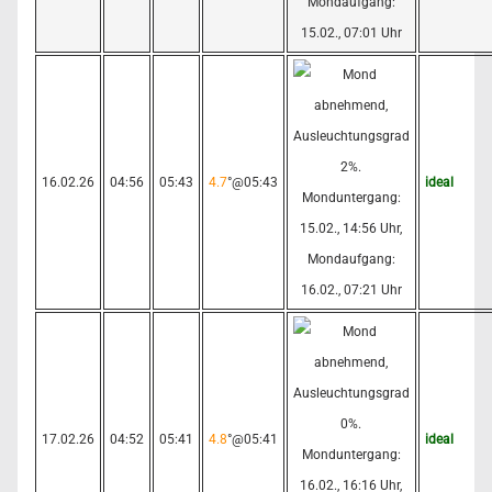
16.02.26
04:56
05:43
4.7
°@05:43
ideal
17.02.26
04:52
05:41
4.8
°@05:41
ideal