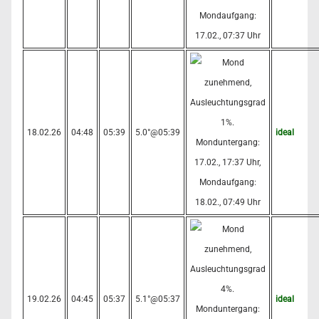
18.02.26
04:48
05:39
5.0°@05:39
ideal
19.02.26
04:45
05:37
5.1°@05:37
ideal